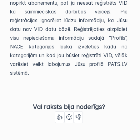
nopirkt abonementu, pat ja neesat reģistrēts VID
kā saimnieciskās darbības veicējs. Pie
reģistrācijas ignorējiet lūdzu informāciju, ka Jūsu
datu nav VID datu bāzē. Reģistrējoties aizpildiet
visu nepieciešamu informāciju sadaļā “Profils”,
NACE kategorijas laukā izvēlēties kādu no
kategorijām un kad jau būsiet reģistrēti VID, vēlāk
varēsiet veikt labojumus Jūsu profilā PATS.LV
sistēmā.
Vai raksts bija noderīgs?
👍
🙄
👎