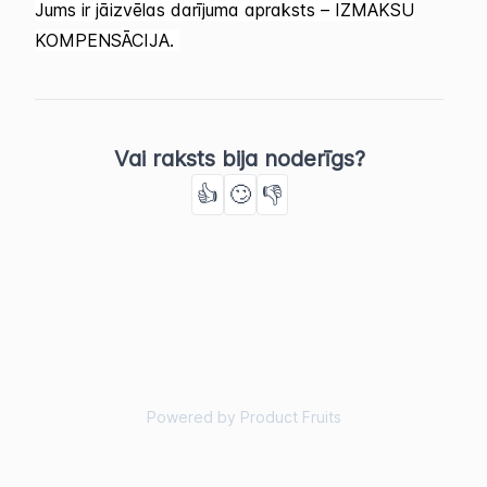
Jums ir jāizvēlas darījuma apraksts – IZMAKSU
KOMPENSĀCIJA.
Vai raksts bija noderīgs?
👍
🙄
👎
Powered by Product Fruits