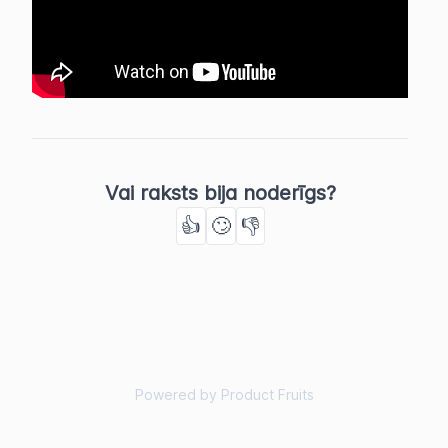
Vai raksts bija noderīgs?
👍
🙄
👎
Powered by Product Fruits