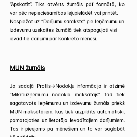
“Apskatīt”. Tiks atvērts žurnāls pdf formātā, ko
var pēc nepieciešamības lejupielādēt vai printēt.
Nospiežot uz “Darījumu saraksts” pie Ieņēmumu un
izdevumu uzskaites žurnālā tiek atspoguļoti visi
ievadītie darījumi par konkrēto mēnesi.
MUN žurnāls
Ja sadaļā Profils->Nodokļu informācija ir atzīmē
“Mikrouzņēmumu nodokļa maksātājs”, tad tiek
sagatavots Ieņēmumu un izdevumu žurnāls priekš
MUN maksātājiem, kas tiek aizpildīts automātiski,
pamatojoties uz lietotāja ievadītajiem darījumiem.
Tas ir pieejams pa mēnešiem un to var saglabāt