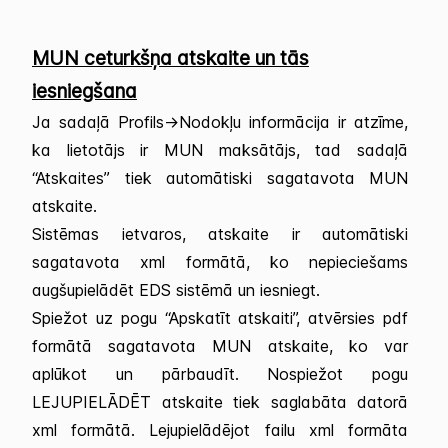
MUN ceturkšņa atskaite un tās
iesniegšana
Ja sadaļā Profils->Nodokļu informācija ir atzīme,
ka lietotājs ir MUN maksātājs, tad sadaļā
“Atskaites” tiek automātiski sagatavota MUN
atskaite.
Sistēmas ietvaros, atskaite ir automātiski
sagatavota xml formātā, ko nepieciešams
augšupielādēt EDS sistēmā un iesniegt.
Spiežot uz pogu “Apskatīt atskaiti”, atvērsies pdf
formātā sagatavota MUN atskaite, ko var
aplūkot un pārbaudīt. Nospiežot pogu
LEJUPIELĀDĒT atskaite tiek saglabāta datorā
xml formātā. Lejupielādējot failu xml formāta