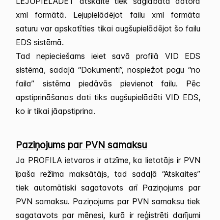
LEJUPIELĀDĒT atskaite tiek saglabāta datorā
xml formātā. Lejupielādējot failu xml formāta
saturu var apskatīties tikai augšupielādējot šo failu
EDS sistēmā.
Tad nepieciešams ieiet savā profilā VID EDS
sistēmā, sadaļā “Dokumenti”, nospiežot pogu “no
faila” sistēma piedāvās pievienot failu. Pēc
apstiprināšanas dati tiks augšupielādēti VID EDS,
ko ir tikai jāapstiprina.
Paziņojums par PVN samaksu
Ja PROFILA ietvaros ir atzīme, ka lietotājs ir PVN
īpaša režīma maksātājs, tad sadaļā “Atskaites”
tiek automātiski sagatavots arī Paziņojums par
PVN samaksu. Paziņojums par PVN samaksu tiek
sagatavots par mēnesi, kurā ir reģistrēti darījumi