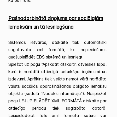
kā pdf failu.
Pašnodarbinātā ziņojums par sociālajām
iemaksām un tā iesniegšana
Sistēmas ietvaros, atskaite tiek automātiski
sagatavota xml formātā, ko nepieciešams
augšupielādēt EDS sistēmā un iesniegt.
Spiežot uz pogu “Apskatīt atskaiti”, atvērsies lapa,
kurā ir norādīti attiecīgā ceturkšņa ieņēmumi un
izdevumi. Aprēķins tiek veikts ņemot vērā norādīto
valsts sociālās apdrošināšanas obligāto iemaksu
objektu (sadaļā "Nodokļu informācija"). Nospiežot
pogu LEJUPIELĀDĒT XML FORMĀTĀ atskaite par
attiecīgo periodu tiek saglabāta datorā.
Lejupielādējot failu xml formāta saturu var