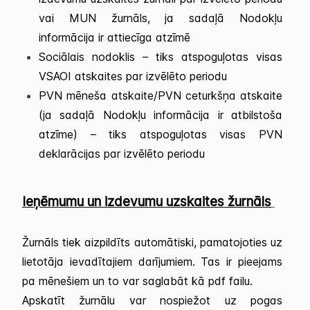
vai MUN žurnāls, ja sadaļā Nodokļu
informācija ir attiecīga atzīmē
Sociālais nodoklis – tiks atspoguļotas visas
VSAOI atskaites par izvēlēto periodu
PVN mēneša atskaite/PVN ceturkšņa atskaite
(ja sadaļā Nodokļu informācija ir atbilstoša
atzīme) – tiks atspoguļotas visas PVN
deklarācijas par izvēlēto periodu
Ieņēmumu un izdevumu uzskaites žurnāls
Žurnāls tiek aizpildīts automātiski, pamatojoties uz
lietotāja ievadītajiem darījumiem. Tas ir pieejams
pa mēnešiem un to var saglabāt kā pdf failu.
Apskatīt žurnālu var nospiežot uz pogas