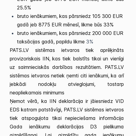
25.5%
bruto ienākumiem, kas pārsniedz 105 300 EUR
gadā jeb 8775 EUR mēnesī, likme būs 33%
bruto ienākumiem, kas pārsniedz 200 000 EUR
taksācijas gadā, papildu likme
3%
PATS.LV sistēmas ietvaros tiek aprēķināts
provizoriskais IIN, kas tiek balstīts tikai un vienīgi
uz saimnieciskās darbības rezultātiem. PATS.LV
sistēmas ietvaros netiek ņemti citi ienākumi, ka arī
jebkādi nodokļu atvieglojumi, tostarp
neapliekamais minimums
Ņemot vērā, ka IIN deklarācija ir jāiesniedz VID
EDS katram patstāvīgi, PATS.LV sistēmas ietvaros
tiek atspoguļota tikai nepieciešama informācija
Gada ienākumu deklarācijas D3 pielikuma
aizpildīšanai. Lai aizpildītu gada ienākumu