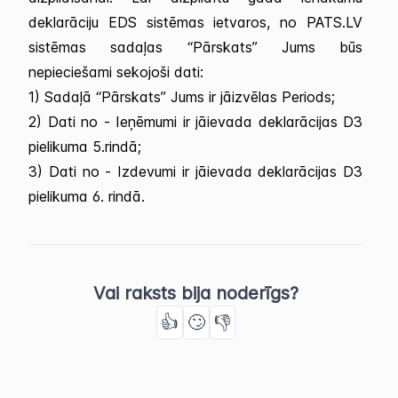
deklarāciju EDS sistēmas ietvaros, no PATS.LV
sistēmas sadaļas “Pārskats” Jums būs
nepieciešami sekojoši dati:
1) Sadaļā “Pārskats” Jums ir jāizvēlas Periods;
2) Dati no - Ieņēmumi ir jāievada deklarācijas D3
pielikuma 5.rindā;
3) Dati no - Izdevumi ir jāievada deklarācijas D3
pielikuma 6. rindā.
Vai raksts bija noderīgs?
👍
🙄
👎