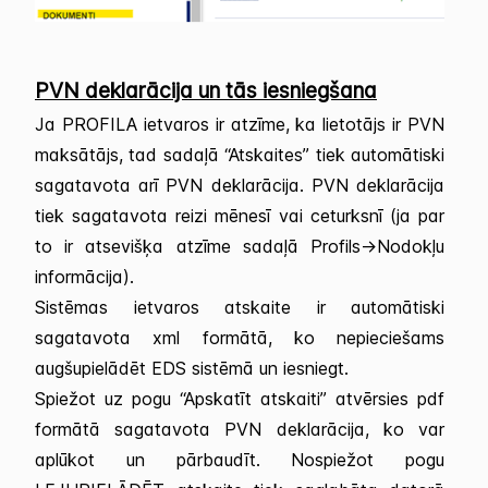
PVN deklarācija un tās iesniegšana
Ja PROFILA ietvaros ir atzīme, ka lietotājs ir PVN
maksātājs, tad sadaļā “Atskaites” tiek automātiski
sagatavota arī PVN deklarācija. PVN deklarācija
tiek sagatavota reizi mēnesī vai ceturksnī (ja par
to ir atsevišķa atzīme sadaļā Profils->Nodokļu
informācija).
Sistēmas ietvaros atskaite ir automātiski
sagatavota xml formātā, ko nepieciešams
augšupielādēt EDS sistēmā un iesniegt.
Spiežot uz pogu “Apskatīt atskaiti” atvērsies pdf
formātā sagatavota PVN deklarācija, ko var
aplūkot un pārbaudīt. Nospiežot pogu