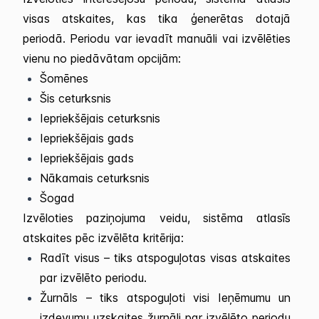
visas atskaites, kas tika ģenerētas dotajā
periodā. Periodu var ievadīt manuāli vai izvēlēties
vienu no piedāvātam opcijām:
Šomēnes
Šis ceturksnis
Iepriekšējais ceturksnis
Iepriekšējais gads
Iepriekšējais gads
Nākamais ceturksnis
Šogad
Izvēloties paziņojuma veidu, sistēma atlasīs
atskaites pēc izvēlēta kritērija:
Radīt visus – tiks atspoguļotas visas atskaites
par izvēlēto periodu.
Žurnāls – tiks atspoguļoti visi Ieņēmumu un
izdevumu uzskaites žurnāli par izvēlēto periodu