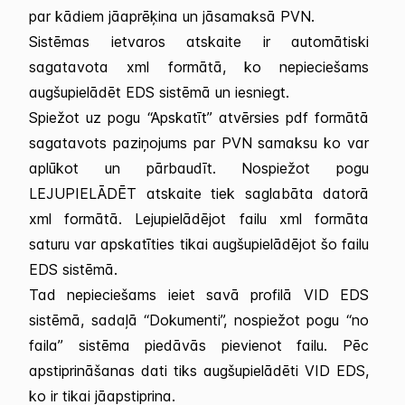
par kādiem jāaprēķina un jāsamaksā PVN.
Sistēmas ietvaros atskaite ir automātiski
sagatavota xml formātā, ko nepieciešams
augšupielādēt EDS sistēmā un iesniegt.
Spiežot uz pogu “Apskatīt” atvērsies pdf formātā
sagatavots paziņojums par PVN samaksu ko var
aplūkot un pārbaudīt. Nospiežot pogu
LEJUPIELĀDĒT atskaite tiek saglabāta datorā
xml formātā. Lejupielādējot failu xml formāta
saturu var apskatīties tikai augšupielādējot šo failu
EDS sistēmā.
Tad nepieciešams ieiet savā profilā VID EDS
sistēmā, sadaļā “Dokumenti”, nospiežot pogu “no
faila” sistēma piedāvās pievienot failu. Pēc
apstiprināšanas dati tiks augšupielādēti VID EDS,
ko ir tikai jāapstiprina.