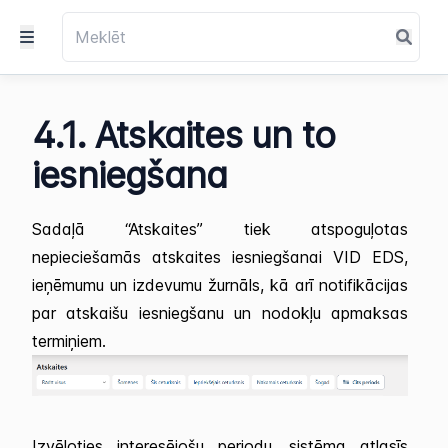
4.1. Atskaites un to
iesniegšana
Sadaļā “Atskaites” tiek atspoguļotas
nepieciešamās atskaites iesniegšanai VID EDS,
ieņēmumu un izdevumu žurnāls, kā arī notifikācijas
par atskaišu iesniegšanu un nodokļu apmaksas
termiņiem.
Izvēloties interesējošu periodu, sistēma atlasīs