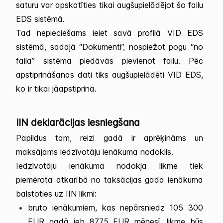
saturu var apskatīties tikai augšupielādējot šo failu
EDS sistēmā.
Tad nepieciešams ieiet savā profilā VID EDS
sistēmā, sadaļā “Dokumenti”, nospiežot pogu “no
faila” sistēma piedāvās pievienot failu. Pēc
apstiprināšanas dati tiks augšupielādēti VID EDS,
ko ir tikai jāapstiprina.
IIN deklarācijas iesniegšana
Papildus tam, reizi gadā ir aprēķināms un
maksājams iedzīvotāju ienākuma nodoklis.
Iedzīvotāju ienākuma nodokļa likme tiek
piemērota atkarībā no taksācijas gada ienākuma
balstoties uz IIN likmi:
bruto ienākumiem, kas nepārsniedz 105 300
EUR gadā jeb 8775 EUR mēnesī, likme būs