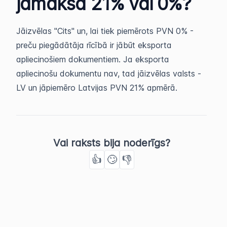
jāmaksā 21% vai 0%?
Jāizvēlas "Cits" un, lai tiek piemērots PVN 0% -
preču piegādātāja rīcībā ir jābūt eksporta
apliecinošiem dokumentiem. Ja eksporta
apliecinošu dokumentu nav, tad jāizvēlas valsts -
LV un jāpiemēro Latvijas PVN 21% apmērā.
Vai raksts bija noderīgs?
👍
🙄
👎