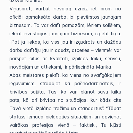
uzsver Marika.
Viņasprāt, varbūt nevajag uzreiz iet prom no
oficiāli apmaksāta darba, lai pievērstos jaunajam
biznesam. To var darīt pamazām, lēniem solīšiem,
iekrāt investīcijas jaunajam biznesam, izpētīt tirgu.
“Pat ja liekas, ka viss jau ir izgudrots un dažādu
darbu darītāju jau ir daudz, atceries – vienmēr var
pārspēt citus ar kvalitāti, izpildes laiku, servisu,
inovācijām un attieksmi,” ir pārliecināta Marika.
Abas meistares piekrīt, ka viens no svarīgākajiem
ieguvumiem, strādājot kā pašnodarbinātais, ir
brīvības sajūta. Tas, ka vari plānot savu laiku
pats, kā arī brīvība no situācijas, kur kāds cits
Tavā vietā izplāno “režīmu un standartus”. “Tāpat
statuss iemāca pielāgoties situācijām un apvienot
vairākas profesijas vienā – faktiski, Tu kļūsti