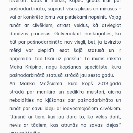
izvērtēt, kāds ir mērķis, kāpēc gribas kļūt par
pašnodarbināto, saprast visus plusus un mīnusus –
vai ar konkrēto jomu var pietiekami nopelnīt. Vajag
runāt ar cilvēkiem, atrast veidus, kā atvieglot
daudzus procesus. Galvenokārt noskaņoties, ka
būt par pašnodarbināto nav viegli, bet, ja izvirzīto
mērķi var piepildīt esot šajā statusā un ir
apņēmība, tad tikai uz priekšu.” Tā mums raksta
Maira Krūpiņa, nagu kopšanas speciāliste, kura
pašnodarbinātā statusā strādā jau sesto gadu.
Arī Marika Mežciema, kura kopš 2018.gada
strādā par manikīra un pedikīra meistari, aicina
nebaidīties no kļūšanas par pašnodarbināto un
runāt par savu ideju ar iedvesmojošiem cilvēkiem.
“Jārunā ar tiem, kuri jau dara to, ko vēlas darīt,
nevis ar tādiem, kas atrunās no savas idejas,”