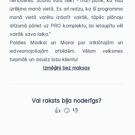
nenoderēs. Šobrīd varu teikt - man patīk, ka visu
izrēķina manā vietā. Es arī redzu, ka šī programma
manā vietā varētu izdarīt vairāk, tāpēc plānoju
drīzumā pāriet uz PRO komplektu, lai ietaupītu vēl
vairāk sava laika.”
Paldies Marikai un Mairai par atklātajām un
iedvesmojošajām atbildēm. Vēlam veiksmes
turpmāk un daudz labu klientu!
Izmēģini bez maksas
Vai raksts bija noderīgs?
👍
🙄
👎