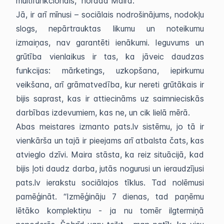
multifunkcionāls,” norāda Maira.
Jā, ir arī mīnusi – sociālais nodrošinājums, nodokļu
slogs, nepārtrauktas likumu un noteikumu
izmaiņas, nav garantēti ienākumi. Ieguvums un
grūtība vienlaikus ir tas, ka jāveic daudzas
funkcijas: mārketings, uzkopšana, iepirkumu
veikšana, arī grāmatvedība, kur nereti grūtākais ir
bijis saprast, kas ir attiecināms uz saimnieciskās
darbības izdevumiem, kas ne, un cik lielā mērā.
Abas meistares izmanto pats.lv sistēmu, jo tā ir
vienkārša un tajā ir pieejams arī atbalsta čats, kas
atvieglo dzīvi. Maira stāsta, ka reiz situācijā, kad
bijis ļoti daudz darba, jutās nogurusi un ieraudzījusi
pats.lv ierakstu sociālajos tīklus. Tad nolēmusi
pamēģināt. “Izmēģināju 7 dienas, tad paņēmu
lētāko komplektiņu - ja nu tomēr ilgtermiņā