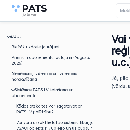
Vai
B.U.J.
Biežāk uzdotie jautājumi
reģi
Premium abonementu jautājumi (Augusts
u.c.
2026)
Ieņēmumi, Izdevumi un izdevumu
Jā, pēc 
norakstīšana
(vārds, 
Sistēmas PATS.LV lietošana un
abonementi
Kādas atskaites var sagatavot ar
PATS.LV palīdzību?
Vai varu uzsākt lietot šo sistēmu tikai, ja
VSAOI objekts ir 700 eiro un uz augšu?