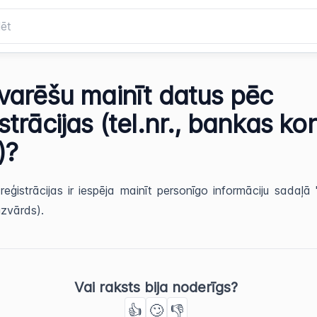
 varēšu mainīt datus pēc
strācijas (tel.nr., bankas ko
)?
reģistrācijas ir iespēja mainīt personīgo informāciju sadaļā "
uzvārds).
Vai raksts bija noderīgs?
👍
🙄
👎