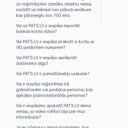
Jo reģistrējoties zemāku objektu neļauj
norādīt un mēnesī nav plānoti ienākumi
kas pārsniegtu šos 700 eiro.
Vai uz PATS.LV ir iespēja importēt
bankas konta datus?
Vai PATS.LV ir iespēja izrakstīt e-kvītis ar
VID piešķirtiem numuriem?
Vai PATS.LV ir iespēja aprēķināt
darbinieka algu?
Vai PATS.LV ir pamatlīdzekļu uzskaite?
Vai ir iespēja reģistrēties kā
grāmatvedim vai juridiskai personai, kas
apkalpo pašnodarbinātās personas?
Vai ir iespējams apskatīt PATS.LV demo
versiju, jo video rullīšos bija par maz
informācijas?
Ja es pārtraucu lietot programmu, kas