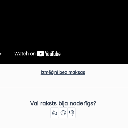
Izmēģini bez maksas
Vai raksts bija noderīgs?
👍
🙄
👎