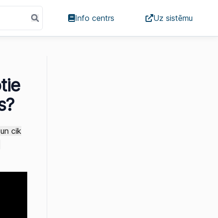
Info centrs
Uz sistēmu
tie
s?
un cik
.