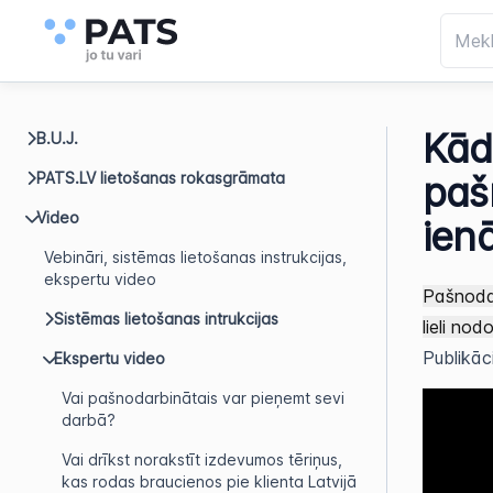
Kād
B.U.J.
PATS.LV lietošanas rokasgrāmata
paš
Video
ien
Vebināri, sistēmas lietošanas instrukcijas,
ekspertu video
Pašnodar
Sistēmas lietošanas intrukcijas
lieli no
Publikāc
Ekspertu video
Vai pašnodarbinātais var pieņemt sevi
darbā?
Vai drīkst norakstīt izdevumos tēriņus,
kas rodas braucienos pie klienta Latvijā