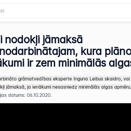
i nodokļi jāmaksā
nodarbinātajam, kura plāno
ākumi ir zem minimālās alga
bināto grāmatvedības eksperte Inguna Leibus skaidro, vai 
dokļi jāmaksā, ja ienākumi nesasniedz minimālās algas apmēru
ijas datums: 06.10.2020.