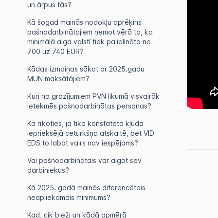
un ārpus tās?
Kā šogad mainās nodokļu aprēķins
pašnodarbinātajiem ņemot vērā to, ka
minimālā alga valstī tiek palielināta no
700 uz 740 EUR?
Kādas izmaiņas sākot ar 2025.gadu
MUN maksātājiem?
Kuri no grozījumiem PVN likumā visvairāk
ietekmēs pašnodarbinātas personas?
Kā rīkoties, ja tika konstatēta kļūda
iepriekšējā ceturkšņa atskaitē, bet VID
EDS to labot vairs nav iespējams?
Vai pašnodarbinātais var algot sev
darbiniekus?
Kā 2025. gadā mainās diferencētais
neapliekamais minimums?
Kad, cik bieži un kādā apmērā