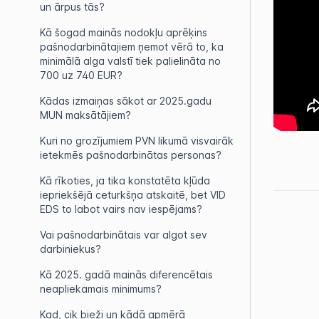
un ārpus tās?
Kā šogad mainās nodokļu aprēķins
pašnodarbinātajiem ņemot vērā to, ka
minimālā alga valstī tiek palielināta no
700 uz 740 EUR?
Kādas izmaiņas sākot ar 2025.gadu
MUN maksātājiem?
Kuri no grozījumiem PVN likumā visvairāk
ietekmēs pašnodarbinātas personas?
Kā rīkoties, ja tika konstatēta kļūda
iepriekšējā ceturkšņa atskaitē, bet VID
EDS to labot vairs nav iespējams?
Vai pašnodarbinātais var algot sev
darbiniekus?
Kā 2025. gadā mainās diferencētais
neapliekamais minimums?
Kad, cik bieži un kādā apmērā