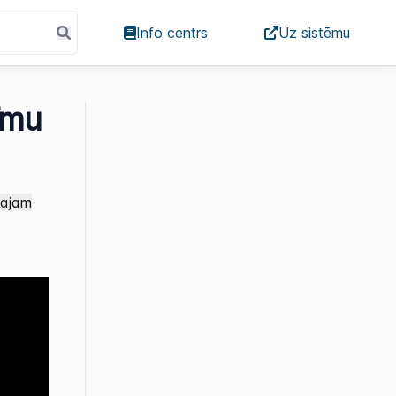
Info centrs
Uz sistēmu
īmu
tajam