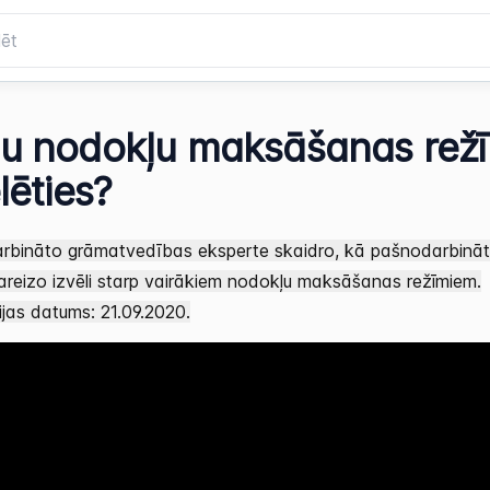
u nodokļu maksāšanas rež
lēties?
rbināto grāmatvedības eksperte skaidro, kā pašnodarbinā
pareizo izvēli starp vairākiem nodokļu maksāšanas režīmiem.
ijas datums: 21.09.2020.