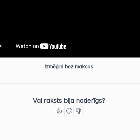
Izmēģini bez maksas
Vai raksts bija noderīgs?
👍
🙄
👎