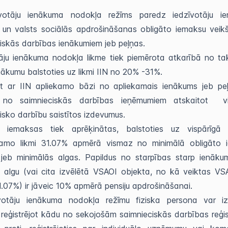
votāju ienākuma nodokļa režīms paredz iedzīvotāju i
 un valsts sociālās apdrošināšanas obligāto iemaksu veik
ciskās darbības ienākumiem jeb peļņas.
āju ienākuma nodokļa likme tiek piemērota atkarībā no ta
ākumu balstoties uz likmi IIN no 20% -31%.
ot ar IIN apliekamo bāzi no apliekamais ienākums jeb peļ
i no saimnieciskās darbības ieņēmumiem atskaitot v
isko darbību saistītos izdevumus.
s iemaksas tiek aprēķinātas, balstoties uz vispārīgā 
jamo likmi 31.07% apmērā vismaz no minimālā obligāto 
 jeb minimālās algas. Papildus no starpības starp ienāku
 algu (vai cita izvēlētā VSAOI objekta, no kā veiktas VS
1.07%) ir jāveic 10% apmērā pensiju apdrošināšanai.
votāju ienākuma nodokļa režīmu fiziska persona var izv
reģistrējot kādu no sekojošām saimnieciskās darbības reģis