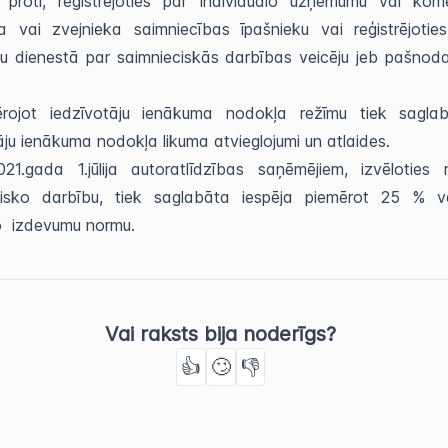
 proti, reģistrējoties par individuālo uzņēmumu vai kome
 vai zvejnieka saimniecības īpašnieku vai reģistrējoties
 dienestā par saimnieciskās darbības veicēju jeb pašnoda
.
rojot iedzīvotāju ienākuma nodokļa režīmu tiek saglabā
āju ienākuma nodokļa likuma atvieglojumi un atlaides.
1.gada 1.jūlija autoratlīdzības saņēmējiem, izvēloties r
cisko darbību, tiek saglabāta iespēja piemērot 25 % 
o izdevumu normu.
Vai raksts bija noderīgs?
👍
🙄
👎