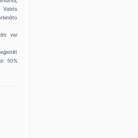
rsantu,
 Valsts
rbināto
ti visi
eģistrēt
vai 50%