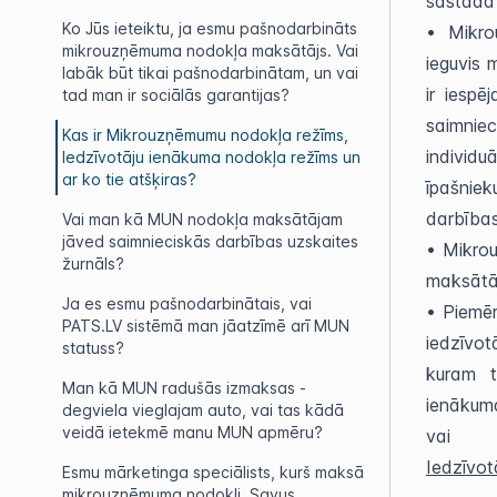
sastāda
Ko Jūs ieteiktu, ja esmu pašnodarbināts
• Mikro
mikrouzņēmuma nodokļa maksātājs. Vai
ieguvis
labāk būt tikai pašnodarbinātam, un vai
ir iespē
tad man ir sociālās garantijas?
saimniec
Kas ir Mikrouzņēmumu nodokļa režīms,
individu
Iedzīvotāju ienākuma nodokļa režīms un
ar ko tie atšķiras?
īpašniek
darbība
Vai man kā MUN nodokļa maksātājam
jāved saimnieciskās darbības uzskaites
• Mikro
žurnāls?
maksātā
Ja es esmu pašnodarbinātais, vai
• Piemēr
PATS.LV sistēmā man jāatzīmē arī MUN
iedzīvo
statuss?
kuram t
Man kā MUN radušās izmaksas -
ienākum
degviela vieglajam auto, vai tas kādā
veidā ietekmē manu MUN apmēru?
vai
Iedzīvo
Esmu mārketinga speciālists, kurš maksā
mikrouzņēmuma nodokli. Savus