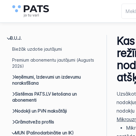
Kas
B.U.J.
Biežāk uzdotie jautājumi
rež
Premium abonementu jautājumi (Augusts
nod
2026)
atš
Ieņēmumi, Izdevumi un izdevumu
norakstīšana
Uzsākot 
Sistēmas PATS.LV lietošana un
abonementi
nodokļu
nodokļu
Nodokļi un PVN maksātāji
Mikrouz
Grāmatveža profils
• Mikr
MUN (Pašnodarbinātie un IK)