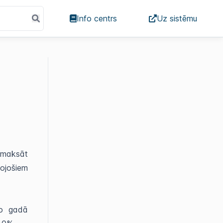
Info centrs
Uz sistēmu
a
s maksāt
ojošiem
ro gadā