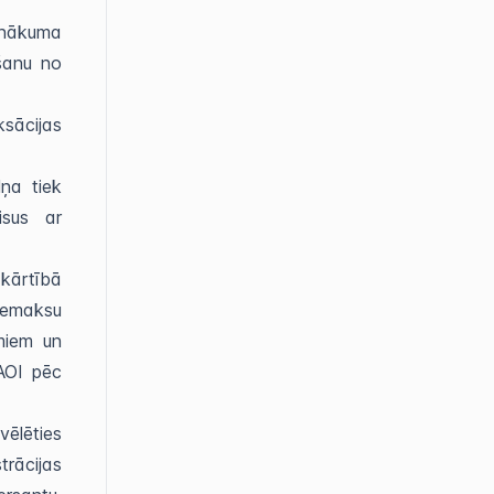
enākuma
šanu no
ksācijas
ņa tiek
isus ar
kārtībā
iemaksu
miem un
AOI pēc
ēlēties
trācijas