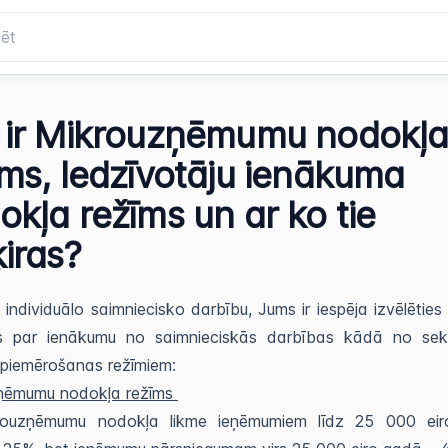
 ir Mikrouzņēmumu nodokļ
īms, Iedzīvotāju ienākuma
okļa režīms un ar ko tie
ķiras?
individuālo saimniecisko darbību, Jums ir iespēja izvēlētie
s par ienākumu no saimnieciskās darbības kādā no sek
 piemērošanas režīmiem:
ņēmumu nodokļa režīms
ouzņēmumu nodokļa likme ieņēmumiem līdz 25 000 ei