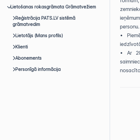
formām,
Lietošanas rokasgrāmata Grāmatvežiem
zemnieka
ieņēmumu
Reģistrācija PATS.LV sistēmā
grāmatvedim
personu
• Piemē
Lietotājs (Mans profils)
iedzīvot
Klienti
• Ar 202
Abonements
saimnie
Personīgā informācija
nosacīt