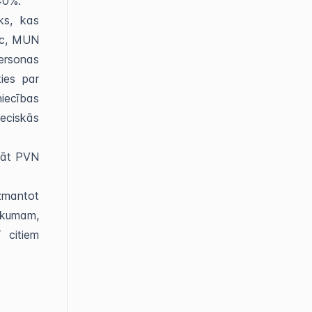
– 40%.
ks, kas
ēc, MUN
personas
ties par
niecības
eciskās
sāt PVN
izmantot
ākumam,
 citiem