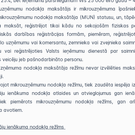
 25%, bet ieņēmumu pārsniegumam virs 25 000 eiro gadā 
uzņēmumu nodokļa maksātājs ir mikrouzņēmuma īpašnie
 mikrouzņēmumu nodokļa maksātāja (MUN) statusu, un, tāp
ja maksāt, reģistrējot tikai kādu no sekojošām fiziskas 
iskās darbības reģistrācijas formām, piemēram, reģistrējo
ālo uzņēmumu vai komersantu, zemnieka vai zvejnieka saim
u vai reģistrējoties Valsts ieņēmumu dienestā par saimni
s veicēju jeb pašnodarbināto personu.
uzņēmuma nodokļa maksātāja režīmu nevar izvēlēties mak
ji.
ojot mikrouzņēmumu nodokļa režīmu, tiek zaudēta iespēja 
tāju ienākuma nodokļa atlaides un atvieglojumus gan ien
iek piemērots mikrouzņēmumu nodokļa režīms, gan arī
a avotiem.
tāju ienākuma nodokļa režīms