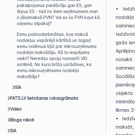
pakalpojumus piedāvāju gan ES, gan
• Iedzī
ārpus ES - tad no šiem ieņēmumiem man
nodokļa
ir jāsamaksā PVN? Vai es šo PVN kaut kā
saņemu atpakaļ?
saimnie
Iedzīvot
Esmu pašnodarbinātais, kas maksā
nodokļus vispārējā kārtībā un tagad
gada ien
esmu nolēmusi kļūt par mikrouzņēmuma
Aprēķin
nodokļa maksātāju. Kā to iespējams
veikt? Neredzu opciju nomainīt VID
noteikt
sistēmā. No kura brīža uzrādīsies, ka
saimniec
esmu mikrouzņēmuma nodokļa
Sociālā
maksātājs?
piemēro
SIA
objekta
PATS.LV lietošanas rokasgrāmata
minimālo
Video
likmes 3
• Iedzī
Bloga raksti
maksāt, 
SIA