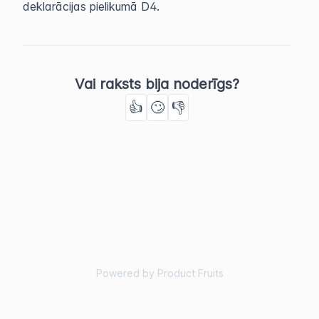
deklarācijas pielikumā D4.
Vai raksts bija noderīgs?
👍
🙄
👎
Powered by Product Fruits