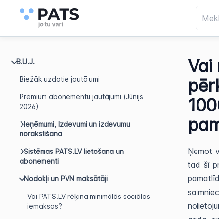
Vai
B.U.J.
Biežāk uzdotie jautājumi
pēr
Premium abonementu jautājumi (Jūnijs
100
2026)
pam
Ieņēmumi, Izdevumi un izdevumu
norakstīšana
Ņemot v
Sistēmas PATS.LV lietošana un
abonementi
tad šī p
pamatlī
Nodokļi un PVN maksātāji
saimniec
Vai PATS.LV rēķina minimālās sociālas
nolietoj
iemaksas?