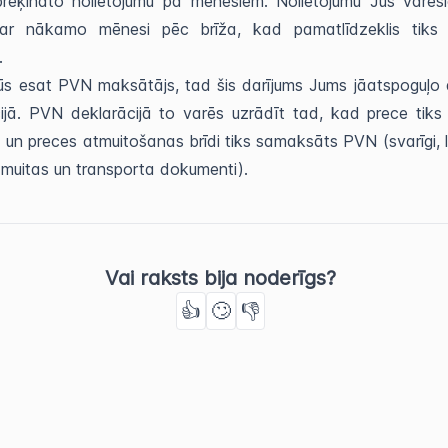
rēķināto nolietojumu pa mēnešiem. Nolietojumu Jūs varēsi
 ar nākamo mēnesi pēc brīža, kad pamatlīdzeklis tiks f
s.
s esat PVN maksātājs, tad šis darījums Jums jāatspoguļo 
ijā. PVN deklarācijā to varēs uzrādīt tad, kad prece tiks 
un preces atmuitošanas brīdi tiks samaksāts PVN (svarīgi, 
i muitas un transporta dokumenti).
Vai raksts bija noderīgs?
👍
🙄
👎