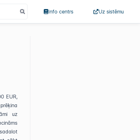
Info centrs
Uz sistēmu
00 EUR,
aprēķina
nāmi uz
iecināms
 sadalot