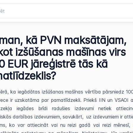
 man, kā PVN maksātājam,
kot izšūšanas mašīnas virs
0 EUR jāreģistrē tās kā
atlīdzeklis?
ērā, ka iegādātas izšūšanas mašīnas vērtība pārsniedz 10
rece ir uzskatāma par pamatlīdzekli. Priekš IIN un VSAOI 
dzekļa iegādes brīdi radušies izdevumi netiek attieci
iskās darbības izdevumiem, savukārt, uz izdevumiem ir att
ums, ko var attiecināt vai nu reizi gadā vai reizi mēnesī,