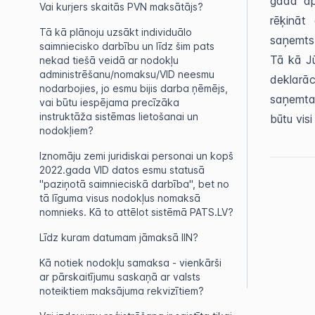
gada ap
Vai kurjers skaitās PVN maksātājs?
rēķināt
Tā kā plānoju uzsākt individuālo
saņemt
saimniecisko darbību un līdz šim pats
Tā kā Jū
nekad tiešā veidā ar nodokļu
administrēšanu/nomaksu/VID neesmu
deklarāc
nodarbojies, jo esmu bijis darba ņēmējs,
saņemta 
vai būtu iespējama precīzāka
instruktāža sistēmas lietošanai un
būtu vis
nodokļiem?
Iznomāju zemi juridiskai personai un kopš
2022.gada VID datos esmu statusā
"paziņotā saimnieciskā darbība", bet no
tā līguma visus nodokļus nomaksā
nomnieks. Kā to attēlot sistēmā PATS.LV?
Līdz kuram datumam jāmaksā IIN?
Kā notiek nodokļu samaksa - vienkārši
ar pārskaitījumu saskaņā ar valsts
noteiktiem maksājuma rekvizītiem?