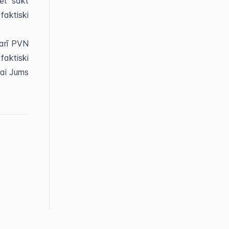
et sākt
aktiski
arī PVN
faktiski
lai Jums