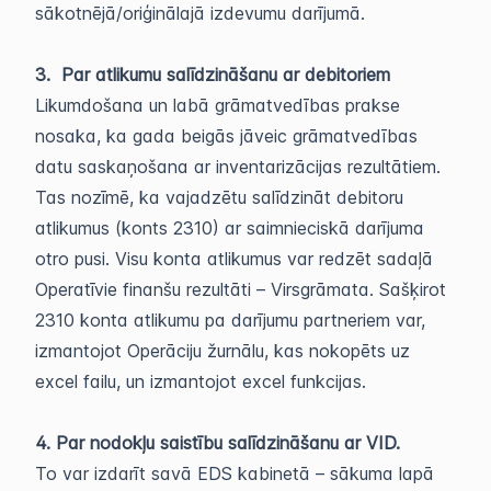
sākotnējā/oriģinālajā izdevumu darījumā.
3. Par atlikumu salīdzināšanu ar debitoriem
Likumdošana un labā grāmatvedības prakse
nosaka, ka gada beigās jāveic grāmatvedības
datu saskaņošana ar inventarizācijas rezultātiem.
Tas nozīmē, ka vajadzētu salīdzināt debitoru
atlikumus (konts 2310) ar saimnieciskā darījuma
otro pusi. Visu konta atlikumus var redzēt sadaļā
Operatīvie finanšu rezultāti – Virsgrāmata. Sašķirot
2310 konta atlikumu pa darījumu partneriem var,
izmantojot Operāciju žurnālu, kas nokopēts uz
excel failu, un izmantojot excel funkcijas.
4. Par nodokļu saistību salīdzināšanu ar VID.
To var izdarīt savā EDS kabinetā – sākuma lapā