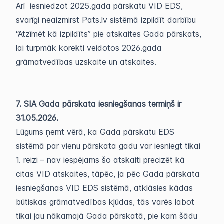
Arī iesniedzot 2025.gada pārskatu VID EDS,
svarīgi neaizmirst Pats.lv sistēmā izpildīt darbību
“Atzīmēt kā izpildīts” pie atskaites Gada pārskats,
lai turpmāk korekti veidotos 2026.gada
grāmatvedības uzskaite un atskaites.
7. SIA Gada pārskata iesniegšanas termiņš ir
31.05.2026.
Lūgums ņemt vērā, ka Gada pārskatu EDS
sistēmā par vienu pārskata gadu var iesniegt tikai
1. reizi – nav iespējams šo atskaiti precizēt kā
citas VID atskaites, tāpēc, ja pēc Gada pārskata
iesniegšanas VID EDS sistēmā, atklāsies kādas
būtiskas grāmatvedības kļūdas, tās varēs labot
tikai jau nākamajā Gada pārskatā, pie kam šādu