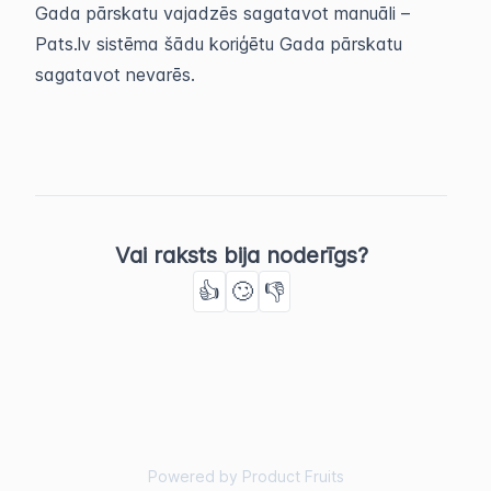
Gada pārskatu vajadzēs sagatavot manuāli –
Pats.lv sistēma šādu koriģētu Gada pārskatu
sagatavot nevarēs.
Vai raksts bija noderīgs?
👍
🙄
👎
Powered by Product Fruits