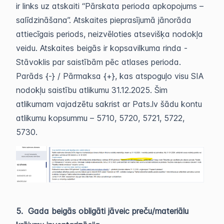
ir links uz atskaiti “Pārskata perioda apkopojums –
salīdzināšana”. Atskaites pieprasījumā jānorāda
attiecīgais periods, neizvēloties atsevišķa nodokļa
veidu. Atskaites beigās ir kopsavilkuma rinda -
Stāvoklis par saistībām pēc atlases perioda.
Parāds {-} / Pārmaksa {+}, kas atspoguļo visu SIA
nodokļu saistību atlikumu 31.12.2025. Šim
atlikumam vajadzētu sakrist ar Pats.lv šādu kontu
atlikumu kopsummu – 5710, 5720, 5721, 5722,
5730.
5. Gada beigās obligāti jāveic preču/materiālu