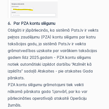
6. Par PZA kontu slēgumu
Obligāti ir jāpārliecinās, ka sistēmā Pats.lv ir veikts
peļņas zaudējumu (PZA) kontu slēgums par katru
taksācijas gadu, ja sistēmā Pats.lv ir veikta
grāmatvedības uzskaite par vairākiem taksācijas
gadiem līdz 2025.gadam - PZA kontu slēgums
notiek automātiski izpildot darbību “Atzīmēt kā
izpildīts” sadaļā Atskaites - pie atskaites Gada
pārskats.
PZA kontu slēgumu grāmatojumi tiek veikti
nākamā pārskata gada 1.janvārī, par ko var
pārliecināties operatīvajā atskaitē Operāciju
žurnāls.